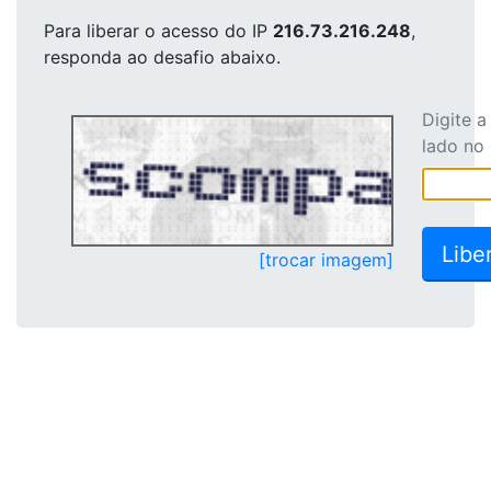
Para liberar o acesso
do IP
216.73.216.248
,
responda ao desafio abaixo.
Digite 
lado no
[trocar imagem]