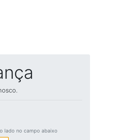
ança
nosco.
ao lado no campo abaixo