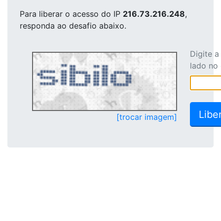
Para liberar o acesso
do IP
216.73.216.248
,
responda ao desafio abaixo.
Digite 
lado no
[trocar imagem]