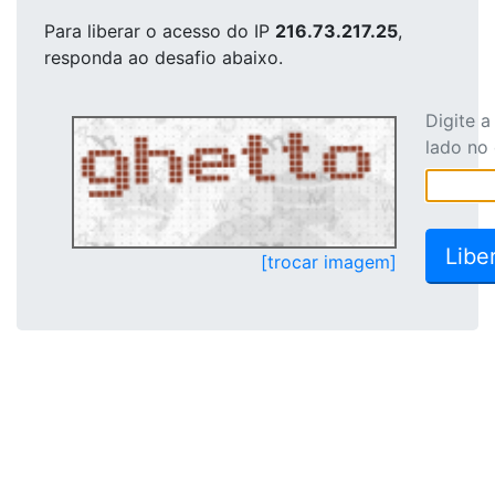
Para liberar o acesso
do IP
216.73.217.25
,
responda ao desafio abaixo.
Digite 
lado no
[trocar imagem]