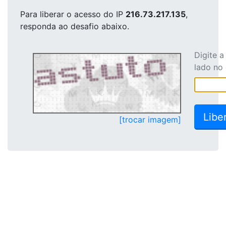
Para liberar o acesso
do IP
216.73.217.135
,
responda ao desafio abaixo.
Digite 
lado no
[trocar imagem]