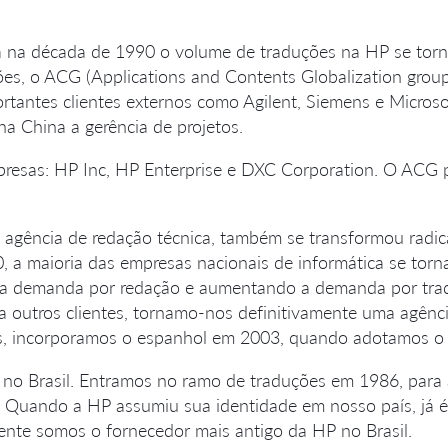
 na década de 1990 o volume de traduções na HP se torno
ções, o ACG (Applications and Contents Globalization grou
ortantes clientes externos como Agilent, Siemens e Micros
na China a gerência de projetos.
presas: HP Inc, HP Enterprise e DXC Corporation. O ACG 
 agência de redação técnica, também se transformou radi
 a maioria das empresas nacionais de informática se torn
o a demanda por redação e aumentando a demanda por trad
a outros clientes, tornamo-nos definitivamente uma agênc
uês, incorporamos o espanhol em 2003, quando adotamos o
P no Brasil. Entramos no ramo de traduções em 1986, para
a. Quando a HP assumiu sua identidade em nosso país, já 
ente somos o fornecedor mais antigo da HP no Brasil.