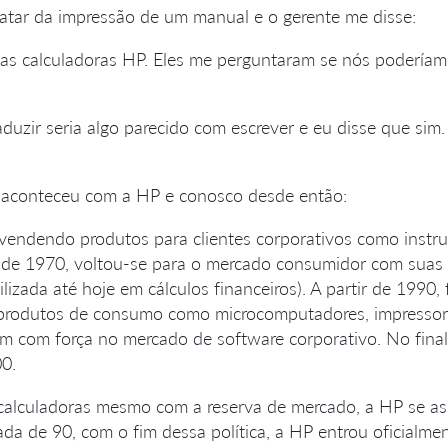
ratar da impressão de um manual e o gerente me disse:
as calculadoras HP. Eles me perguntaram se nós poderíam
aduzir seria algo parecido com escrever e eu disse que si
e aconteceu com a HP e conosco desde então:
endendo produtos para clientes corporativos como instrum
de 1970, voltou-se para o mercado consumidor com suas c
ilizada até hoje em cálculos financeiros). A partir de 199
o produtos de consumo como microcomputadores, impressor
 com força no mercado de software corporativo. No fina
00.
 calculadoras mesmo com a reserva de mercado, a HP se 
ada de 90, com o fim dessa política, a HP entrou oficialme