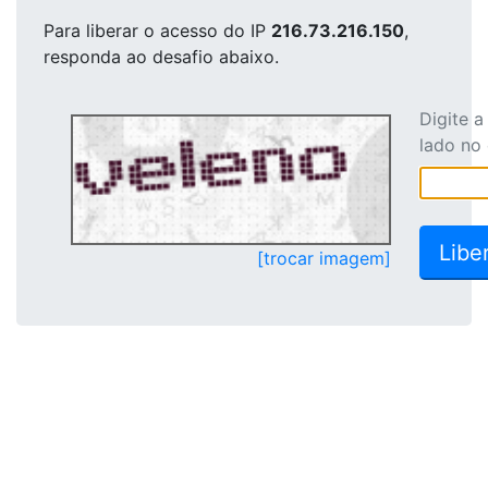
Para liberar o acesso
do IP
216.73.216.150
,
responda ao desafio abaixo.
Digite 
lado no
[trocar imagem]