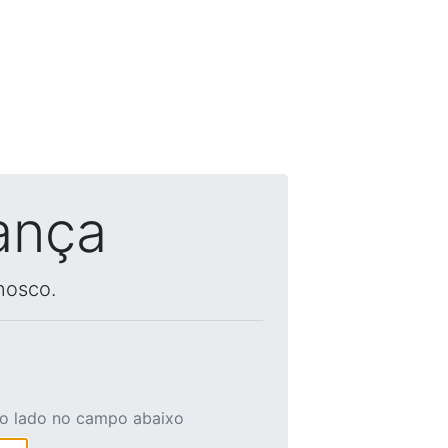
ança
nosco.
ao lado no campo abaixo